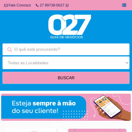
Fale Conosco
27 99738-0027
fim fullbanner