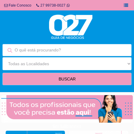
Fale Conosco
27 99738-0027
fim fullbanner