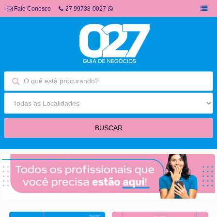
Fale Conosco
27 99738-0027
fim fullbanner