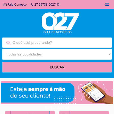
Fale Conosco
27 99738-0027
fim fullbanner