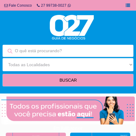
Fale Conosco
27 99738-0027
fim fullbanner