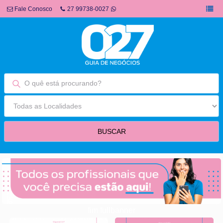
Fale Conosco
27 99738-0027
fim fullbanner