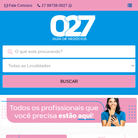
Fale Conosco
27 99738-0027
fim fullbanner