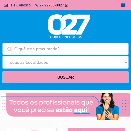
Fale Conosco
27 99738-0027
fim fullbanner