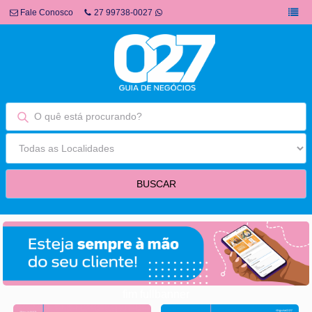
Fale Conosco
27 99738-0027
fim fullbanner