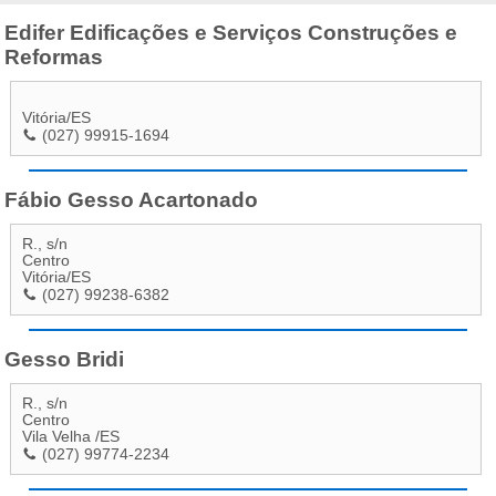
Edifer Edificações e Serviços Construções e
Reformas
Vitória
/
ES
(027) 99915-1694
Fábio Gesso Acartonado
R., s/n
Centro
Vitória
/
ES
(027) 99238-6382
Gesso Bridi
R., s/n
Centro
Vila Velha
/
ES
(027) 99774-2234