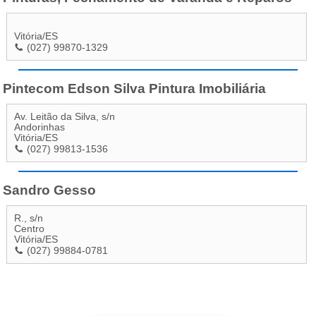
Vitória
/
ES
(027) 99870-1329
Pintecom Edson Silva Pintura Imobiliária
Av. Leitão da Silva, s/n
Andorinhas
Vitória
/
ES
(027) 99813-1536
Sandro Gesso
R., s/n
Centro
Vitória
/
ES
(027) 99884-0781