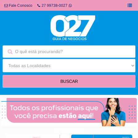
Fale Conosco
27 99738-0027
fim fullbanner