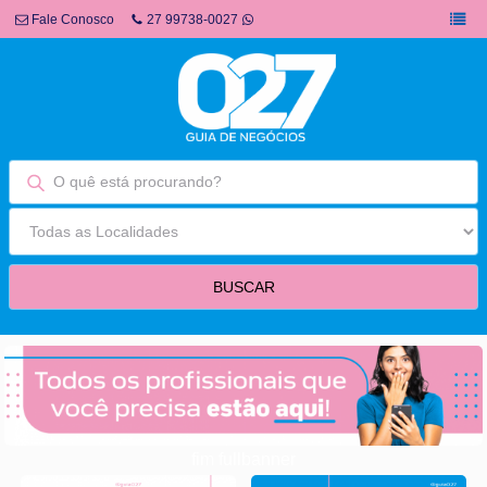
Fale Conosco
27 99738-0027
fim fullbanner