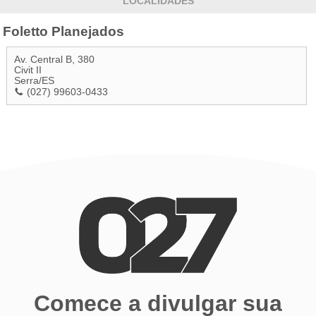
LOCALIDADES
Foletto Planejados
Av. Central B, 380
Civit II
Serra
/
ES
(027) 99603-0433
Comece a divulgar sua