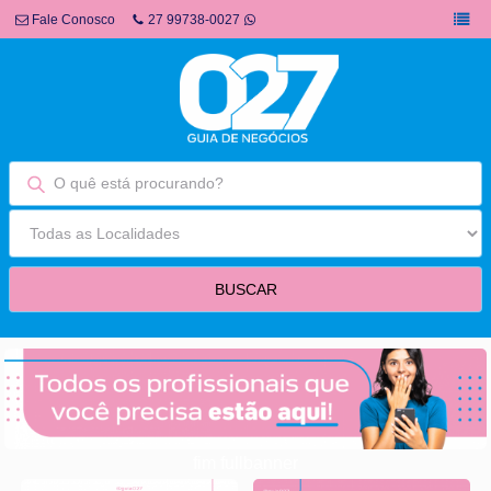
Fale Conosco
27 99738-0027
fim fullbanner