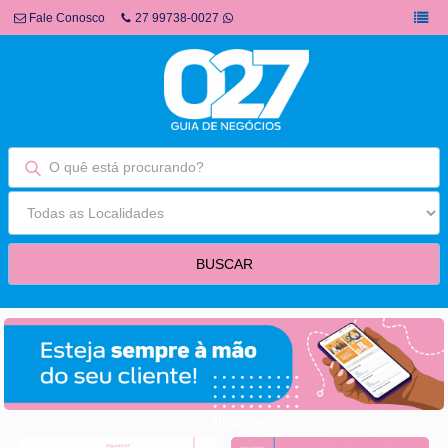
Fale Conosco
27 99738-0027
fim fullbanner