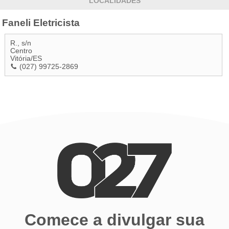
LOCALIDADES
Faneli Eletricista
R., s/n
Centro
Vitória
/
ES
(027) 99725-2869
Comece a divulgar sua