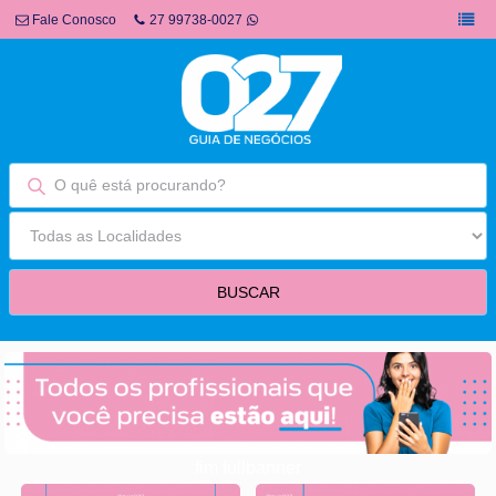
Fale Conosco
27 99738-0027
fim fullbanner