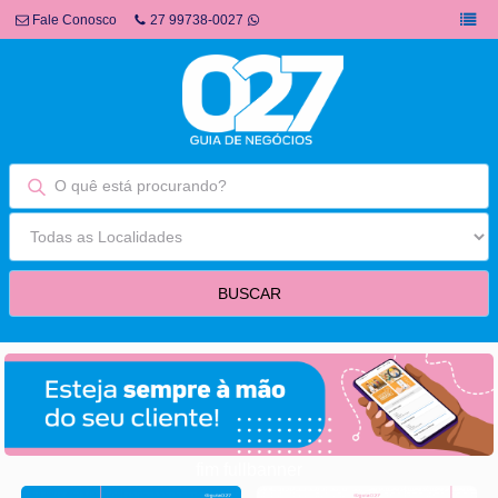
Fale Conosco
27 99738-0027
fim fullbanner