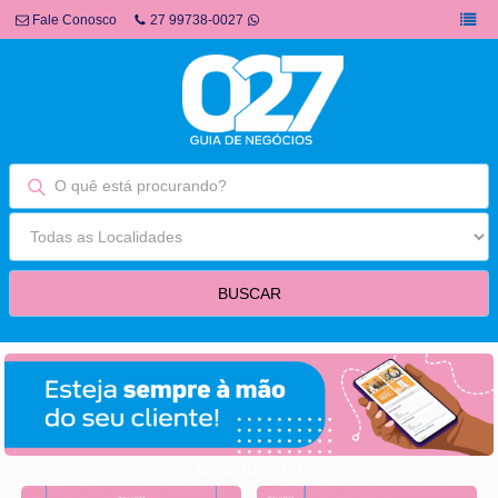
Fale Conosco
27 99738-0027
fim fullbanner