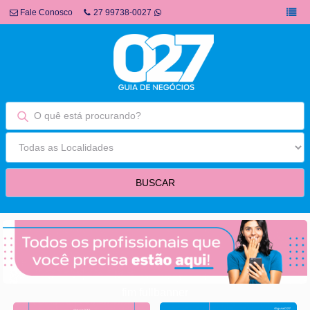
Fale Conosco
27 99738-0027
fim fullbanner