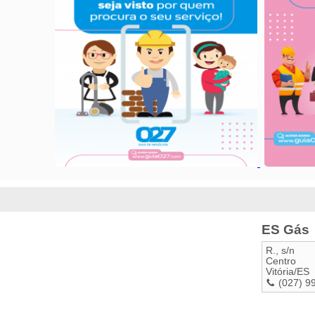
ES Gás
R., s/n
Centro
Vitória
/
ES
(027) 9