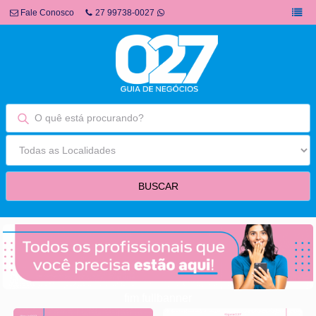
Fale Conosco
27 99738-0027
fim fullbanner