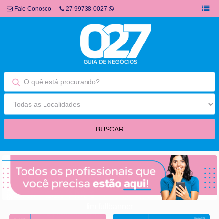
Fale Conosco
27 99738-0027
fim fullbanner