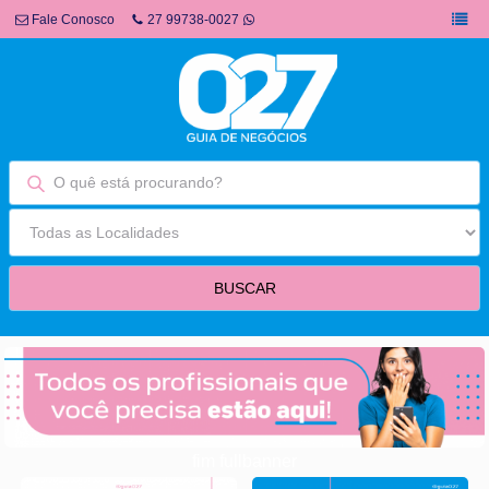
Fale Conosco
27 99738-0027
fim fullbanner