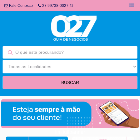
Fale Conosco
27 99738-0027
fim fullbanner