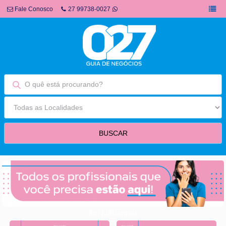
Fale Conosco
27 99738-0027
fim fullbanner