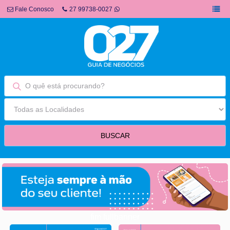
Fale Conosco
27 99738-0027
fim fullbanner