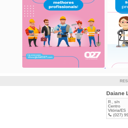
RES
Daiane 
R., s/n
Centro
Vitória
/
ES
(027) 9