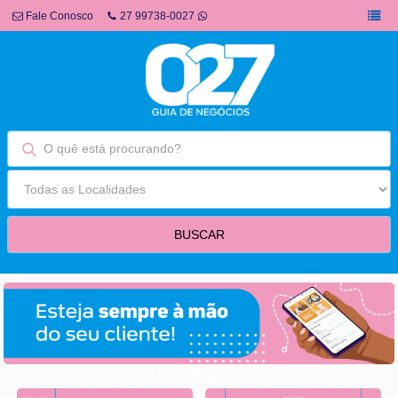
Fale Conosco
27 99738-0027
fim fullbanner