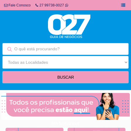
Fale Conosco
27 99738-0027
fim fullbanner