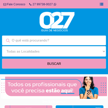
Fale Conosco
27 99738-0027
fim fullbanner