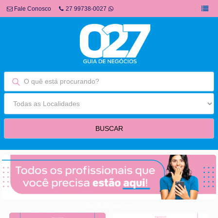
Fale Conosco
27 99738-0027
fim fullbanner