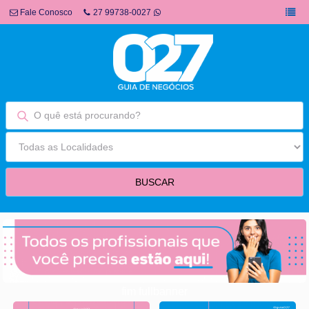
Fale Conosco
27 99738-0027
fim fullbanner