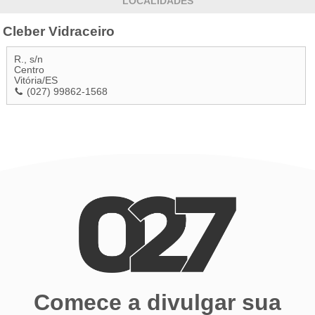
LOCALIDADES
Cleber Vidraceiro
R., s/n
Centro
Vitória
/
ES
(027) 99862-1568
Comece a divulgar sua