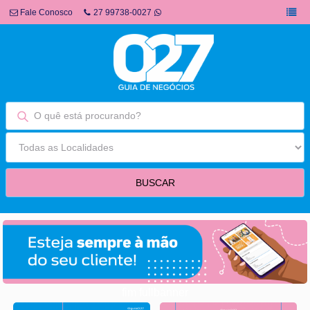
Fale Conosco
27 99738-0027
fim fullbanner