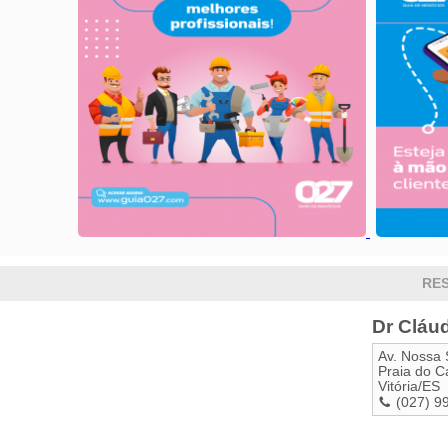
RES
Dr Cláud
Av. Nossa 
Praia do C
Vitória
/
ES
(027) 9