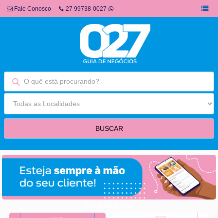
Fale Conosco
27 99738-0027
fim fullbanner