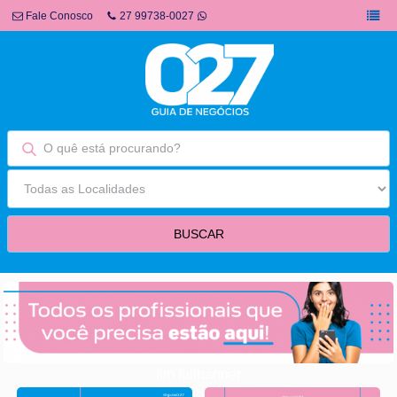
Fale Conosco
27 99738-0027
fim fullbanner