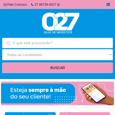
Fale Conosco
27 99738-0027
fim fullbanner