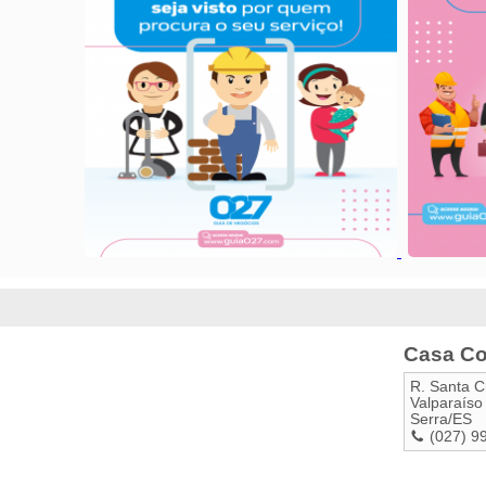
Casa Co
R. Santa C
Valparaíso
Serra
/
ES
(027) 9