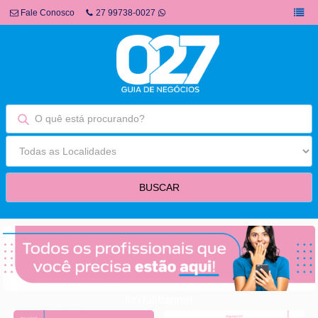
Fale Conosco
27 99738-0027
fim fullbanner