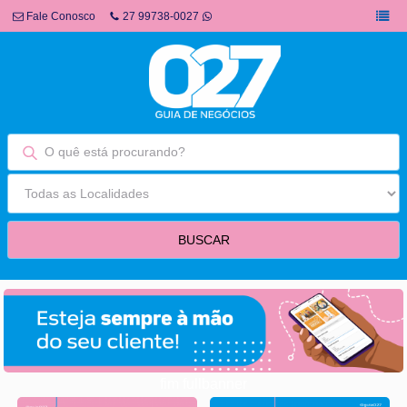
Fale Conosco
27 99738-0027
fim fullbanner