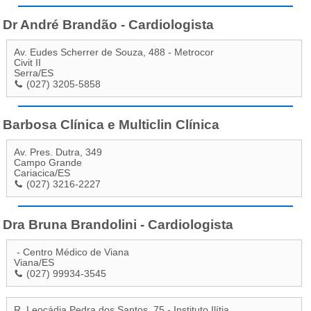
Dr André Brandão - Cardiologista
Av. Eudes Scherrer de Souza, 488 - Metrocor
Civit II
Serra
/
ES
(027) 3205-5858
Barbosa Clínica e Multiclin Clínica
Av. Pres. Dutra, 349
Campo Grande
Cariacica
/
ES
(027) 3216-2227
Dra Bruna Brandolini - Cardiologista
- Centro Médico de Viana
Viana
/
ES
(027) 99934-3545
R. Leocádia Pedra dos Santos, 75 - Instituto Ilítia