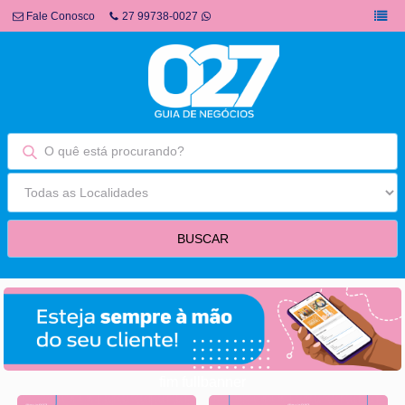
Fale Conosco
27 99738-0027
fim fullbanner