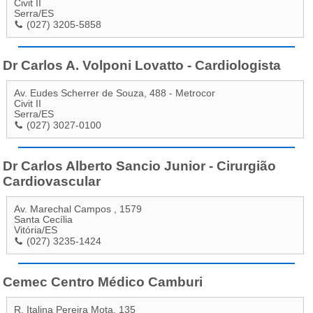
Civit II
Serra
/
ES
(027) 3205-5858
Dr Carlos A. Volponi Lovatto - Cardiologista
Av. Eudes Scherrer de Souza, 488 - Metrocor
Civit II
Serra
/
ES
(027) 3027-0100
Dr Carlos Alberto Sancio Junior - Cirurgião
Cardiovascular
Av. Marechal Campos , 1579
Santa Cecília
Vitória
/
ES
(027) 3235-1424
Cemec Centro Médico Camburi
R. Italina Pereira Mota, 135