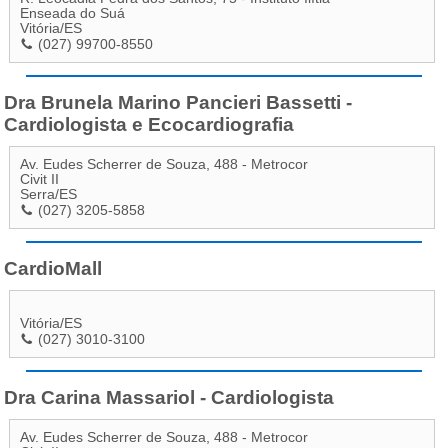
Enseada do Suá
Vitória
/
ES
(027) 99700-8550
Dra Brunela Marino Pancieri Bassetti -
Cardiologista e Ecocardiografia
Av. Eudes Scherrer de Souza, 488 - Metrocor
Civit II
Serra
/
ES
(027) 3205-5858
CardioMall
Vitória
/
ES
(027) 3010-3100
Dra Carina Massariol - Cardiologista
Av. Eudes Scherrer de Souza, 488 - Metrocor