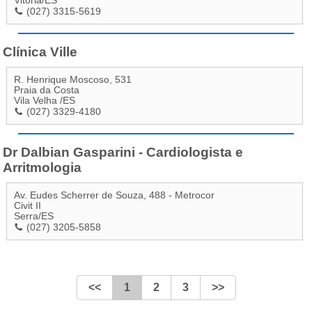
Vitória
/
ES
(027) 3315-5619
Clínica Ville
R. Henrique Moscoso, 531
Praia da Costa
Vila Velha
/
ES
(027) 3329-4180
Dr Dalbian Gasparini - Cardiologista e
Arritmologia
Av. Eudes Scherrer de Souza, 488 - Metrocor
Civit II
Serra
/
ES
(027) 3205-5858
<<
1
2
3
>>