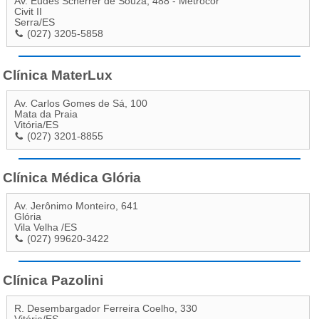
Av. Eudes Scherrer de Souza, 488 - Metrocor
Civit II
Serra
/
ES
(027) 3205-5858
Clínica MaterLux
Av. Carlos Gomes de Sá, 100
Mata da Praia
Vitória
/
ES
(027) 3201-8855
Clínica Médica Glória
Av. Jerônimo Monteiro, 641
Glória
Vila Velha
/
ES
(027) 99620-3422
Clínica Pazolini
R. Desembargador Ferreira Coelho, 330