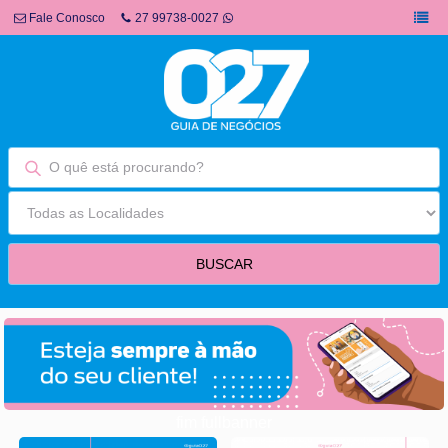
Fale Conosco
27 99738-0027
fim fullbanner