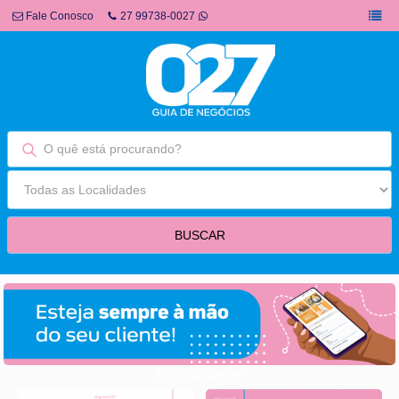
Fale Conosco
27 99738-0027
fim fullbanner