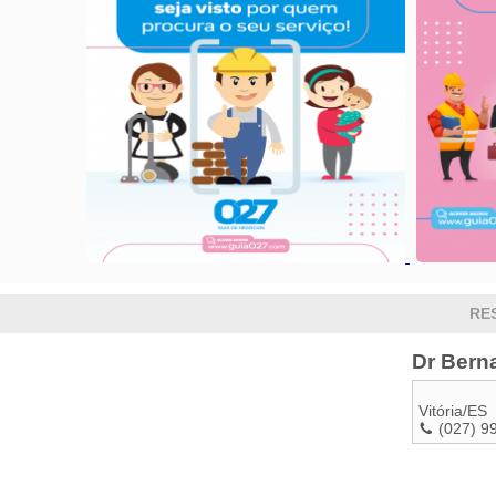
RE
Dr Bern
Vitória
/
ES
(027) 9