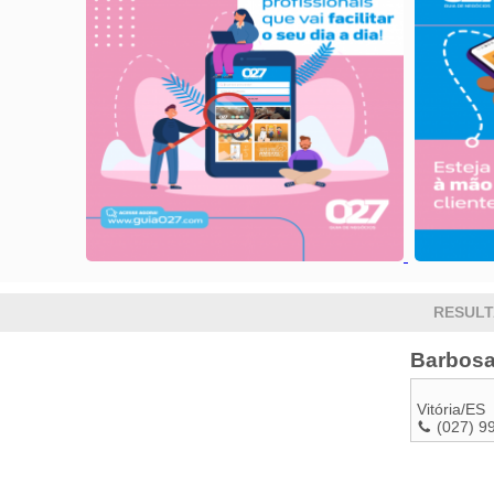
RESULT
Barbosa
Vitória
/
ES
(027) 9