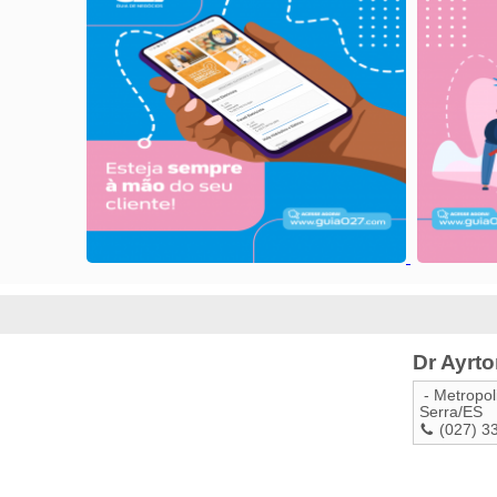
Dr Ayrto
- Metropol
Serra
/
ES
(027) 3