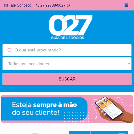
Fale Conosco
27 99738-0027
fim fullbanner