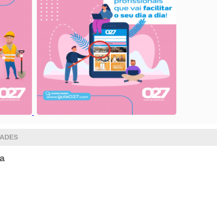
DADES
ia