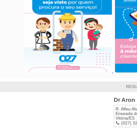
RESU
Dr Aron
R. Alfeu Al
Enseada d
Vitória
/
ES
(027) 3