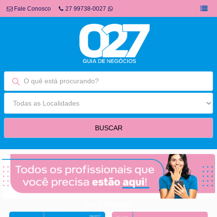
Fale Conosco
27 99738-0027
fim fullbanner