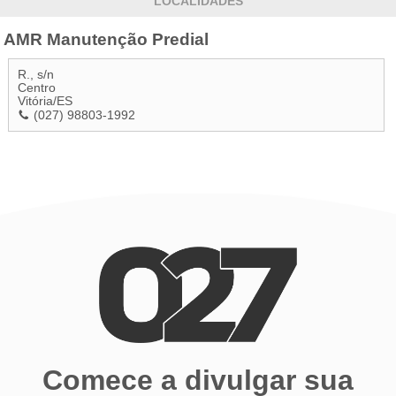
LOCALIDADES
AMR Manutenção Predial
R., s/n
Centro
Vitória
/
ES
(027) 98803-1992
Comece a divulgar sua