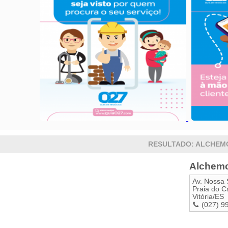
RESULTADO: ALCHEM
Alchemc
Av. Nossa
Praia do C
Vitória
/
ES
(027) 9