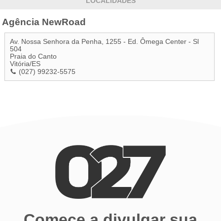
LOCALIDADES
Agência NewRoad
Av. Nossa Senhora da Penha, 1255 - Ed. Ômega Center - Sl
504
Praia do Canto
Vitória
/
ES
(027) 99232-5575
Comece a divulgar sua