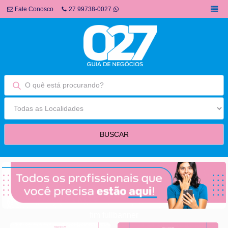
Fale Conosco
27 99738-0027
fim fullbanner