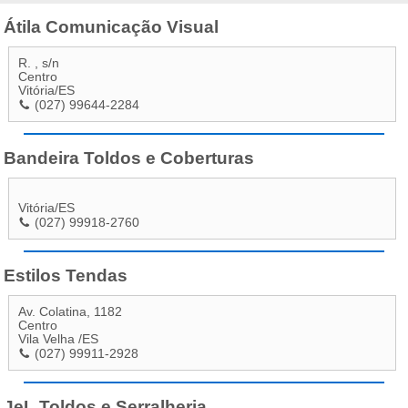
Átila Comunicação Visual
R. , s/n
Centro
Vitória
/
ES
(027) 99644-2284
Bandeira Toldos e Coberturas
Vitória
/
ES
(027) 99918-2760
Estilos Tendas
Av. Colatina, 1182
Centro
Vila Velha
/
ES
(027) 99911-2928
JeL Toldos e Serralheria