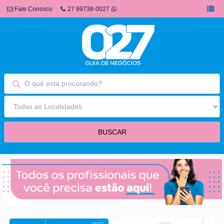
Fale Conosco
27 99738-0027
fim fullbanner